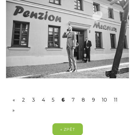
(current)
«
2
3
4
5
6
7
8
9
10
11
»
« ZPĚT