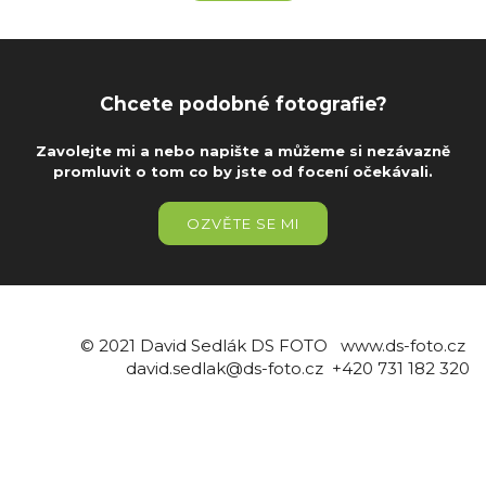
Chcete podobné fotografie?
Zavolejte mi a nebo napište a můžeme si nezávazně
promluvit o tom co by jste od focení očekávali.
OZVĚTE SE MI
© 2021 David Sedlák DS FOTO www.ds-foto.cz
david.sedlak@ds-foto.cz +420 731 182 320