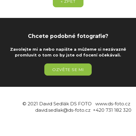
« ZPĚT
Chcete podobné fotografie?
Zavolejte mi a nebo napište a můžeme si nezávazně
promluvit o tom co by jste od focení očekávali.
OZVĚTE SE MI
© 2021 David Sedlák DS FOTO www.ds-foto.cz
david.sedlak@ds-foto.cz +420 731 182 320