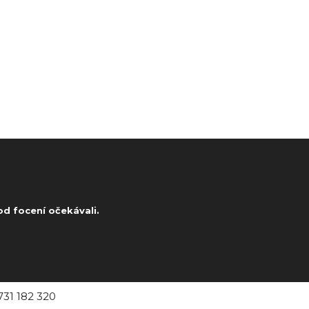
d focení očekávali.
31 182 320