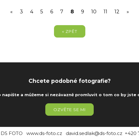
(current)
«
3
4
5
6
7
8
9
10
11
12
»
« ZPĚT
Chcete podobné fotografie?
o napište a můžeme si nezávazně promluvit o tom co by jste o
OZVĚTE SE MI
k DS FOTO www.ds-foto.cz david.sedlak@ds-foto.cz +420 7