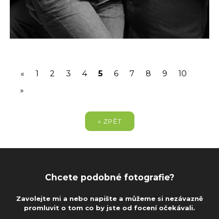
(current)
«
1
2
3
4
5
6
7
8
9
10
»
« ZPĚT
Chcete podobné fotografie?
Zavolejte mi a nebo napište a můžeme si nezávazně
promluvit o tom co by jste od focení očekávali.