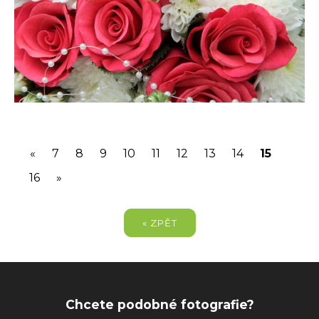
(current
«
7
8
9
10
11
12
13
14
15
16
»
« ZPĚT
Chcete podobné fotografie?